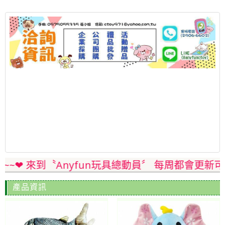
歡迎~~❤ 來到〝Anyfun玩具總動員〞 每周都
產品資訊