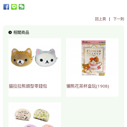
回上頁
|
下一則
相關商品
貓拉拉熊頭型零錢包
懶熊花茶杯盒玩(1908)