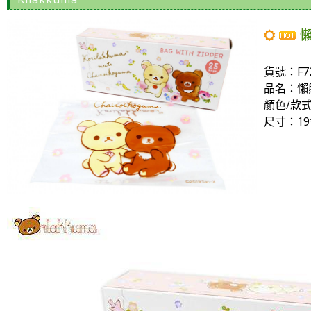
懶
貨號：
F7
品名：
懶
顏色/款
尺寸
：19