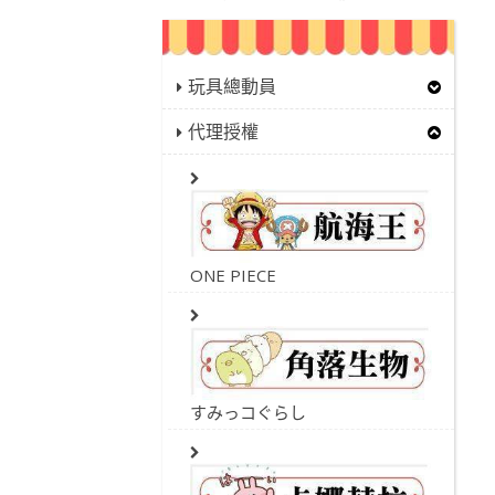
玩具總動員
代理授權
ONE PIECE
すみっコぐらし